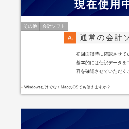
現在使用
その他
会計ソフト
通常の会計
初回面談時に確認させて
基本的には仕訳データを
容を確認させていただく
«
WindowsだけでなくMacのOSでも使えますか？