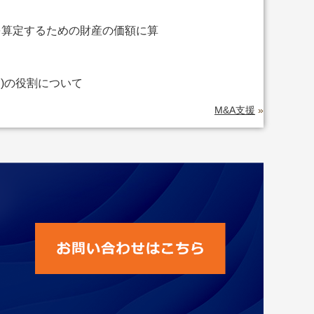
を算定するための財産の価額に算
)の役割について
M&A支援
»