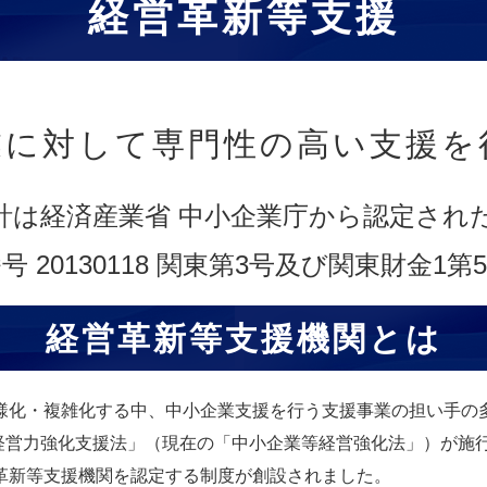
経営革新等支援
業に対して専門性の高い支援を
計は経済産業省 中小企業庁から認定され
 20130118 関東第3号及び関東財金1第
経営革新等支援機関とは
様化・複雑化する中、中小企業支援を行う支援事業の担い手の
業経営力強化支援法」（現在の「中小企業等経営強化法」）が施
革新等支援機関を認定する制度が創設されました。