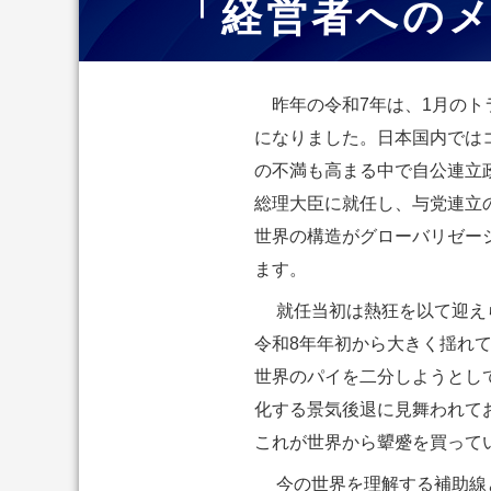
「経営者へのメ
昨年の令和7年は、1月のト
になりました。日本国内では
の不満も高まる中で自公連立
総理大臣に就任し、与党連立
世界の構造がグローバリゼー
ます。
就任当初は熱狂を以て迎えら
令和8年年初から大きく揺れて
世界のパイを二分しようとし
化する景気後退に見舞われて
これが世界から顰蹙を買って
今の世界を理解する補助線と