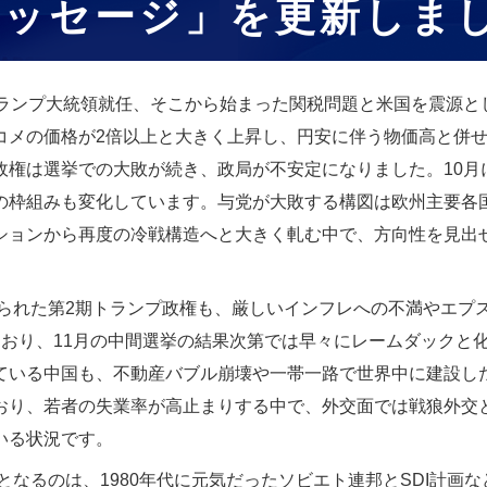
ッセージ」を更新しました
ランプ大統領就任、そこから始まった関税問題と米国を震源と
コメの価格が2倍以上と大きく上昇し、円安に伴う物価高と併
政権は選挙での大敗が続き、政局が不安定になりました。10月
の枠組みも変化しています。与党が大敗する構図は欧州主要各
ションから再度の冷戦構造へと大きく軋む中で、方向性を見出
れた第2期トランプ政権も、厳しいインフレへの不満やエプ
おり、11月の中間選挙の結果次第では早々にレームダックと化
ている中国も、不動産バブル崩壊や一帯一路で世界中に建設し
おり、若者の失業率が高止まりする中で、外交面では戦狼外交
いる状況です。
なるのは、1980年代に元気だったソビエト連邦とSDI計画