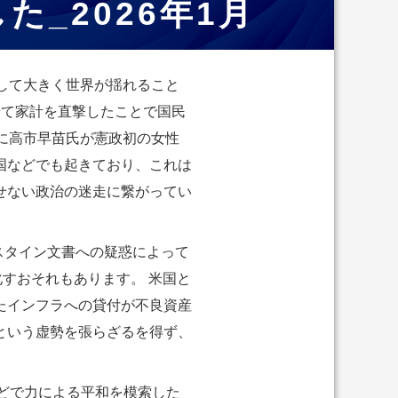
_2026年1月
して大きく世界が揺れること
せて家計を直撃したことで国民
に高市早苗氏が憲政初の女性
国などでも起きており、これは
せない政治の迷走に繋がってい
スタイン文書への疑惑によって
すおそれもあります。 米国と
たインフラへの貸付が不良資産
という虚勢を張らざるを得ず、
などで力による平和を模索した