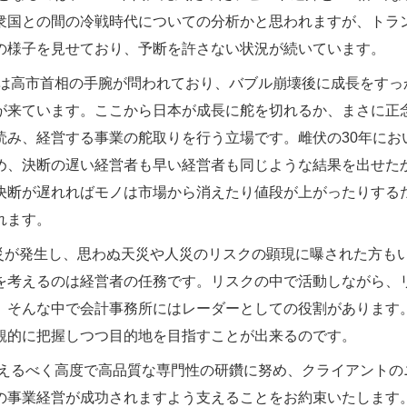
衆国との間の冷戦時代についての分析かと思われますが、トラ
の様子を見せており、予断を許さない状況が続いています。
高市首相の手腕が問われており、バブル崩壊後に成長をすっか
が来ています。ここから日本が成長に舵を切れるか、まさに正
読み、経営する事業の舵取りを行う立場です。雌伏の30年にお
め、決断の遅い経営者も早い経営者も同じような結果を出せた
決断が遅れればモノは市場から消えたり値段が上がったりする
れます。
が発生し、思わぬ天災や人災のリスクの顕現に曝された方も
を考えるのは経営者の任務です。リスクの中で活動しながら、
。そんな中で会計事務所にはレーダーとしての役割があります
観的に把握しつつ目的地を目指すことが出来るのです。
るべく高度で高品質な専門性の研鑽に努め、クライアントの
の事業経営が成功されますよう支えることをお約束いたします